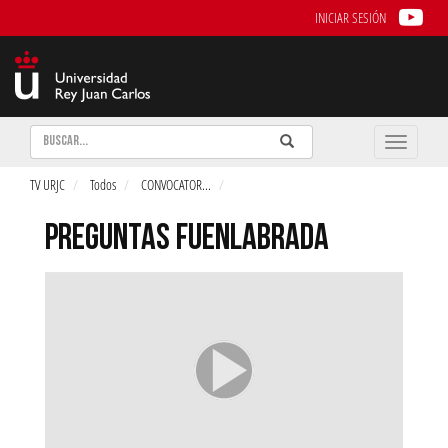
INICIAR SESIÓN
Buscar
Enviar
Buscar
Toggle
naviga
TV URJC
Todos
CONVOCATOR
...
PREGUNTAS FUENLABRADA