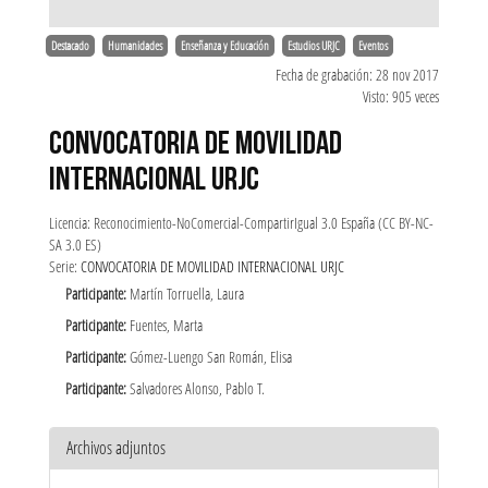
Destacado
Humanidades
Enseñanza y Educación
Estudios URJC
Eventos
Fecha de grabación: 28 nov 2017
Visto: 905 veces
CONVOCATORIA DE MOVILIDAD
INTERNACIONAL URJC
Licencia: Reconocimiento-NoComercial-CompartirIgual 3.0 España (CC BY-NC-
SA 3.0 ES)
Serie:
CONVOCATORIA DE MOVILIDAD INTERNACIONAL URJC
Participante:
Martín Torruella, Laura
Participante:
Fuentes, Marta
Participante:
Gómez-Luengo San Román, Elisa
Participante:
Salvadores Alonso, Pablo T.
Archivos adjuntos