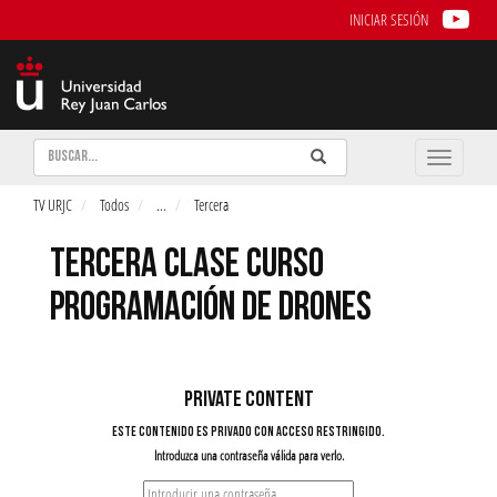
INICIAR SESIÓN
Buscar
Enviar
Buscar
Toggle
naviga
TV URJC
Todos
...
Tercera
TERCERA CLASE CURSO
PROGRAMACIÓN DE DRONES