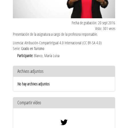
Fecha de grabación: 20 sept 2016
Visto: 301 veces
Presentación de la asignatura a cargo de la profesora responsable.
Licencia: Atribución-CompartirIgual 4.0 Internacional (CC BY-SA 4.0)
Serie:
Grado en Turismo
Participante:
Blanco, María Luisa
Archivos adjuntos
No hay archivos adjuntos
Compartir vídeo