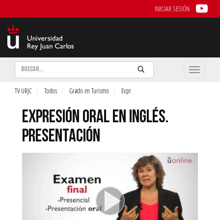
INICIAR SESIÓN
Buscar
Enviar
Buscar
Toggle
naviga
TV URJC
Todos
Grado en Turismo
Expr
EXPRESIÓN ORAL EN INGLÉS.
PRESENTACIÓN