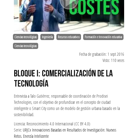
Ciencias tecnológicas
Ingeniería
Recursos educativos
Formación e Innovación educativa
Ciencias tecnológicas
Fecha de grabación: 1 sept 2016
Visto: 110 veces
BLOQUE I: COMERCIALIZACIÓN DE LA
TECNOLOGÍA
Entrevista a Talo Gutiérrez, responsable de coordinación de Prodisei
Technologies, con el objetivo de profundizar en el concepto de ciudad
inteligente o Smart City como un de modelo de gestión urbana basado en la
sostenibilidad.
Licencia: Reconocimiento 4.0 Internacional (CC BY 4.0)
Serie:
URJCx Innovaciones Basadas en Resultados de Investigación: Nuevos
Retos. Energía Inteligente