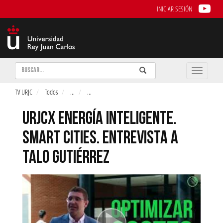
INICIAR SESIÓN
Buscar
Enviar
Buscar
Toggle
naviga
TV URJC
Todos
...
...
URJCX ENERGÍA INTELIGENTE.
SMART CITIES. ENTREVISTA A
TALO GUTIÉRREZ