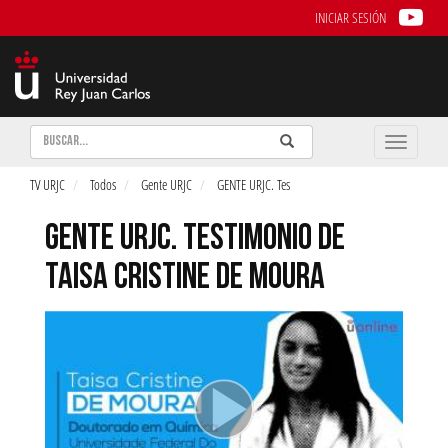
INICIAR SESIÓN
Buscar
Enviar
Buscar
Toggle
naviga
TV URJC
Todos
Gente URJC
GENTE URJC. Tes
GENTE URJC. TESTIMONIO DE
TAISA CRISTINE DE MOURA