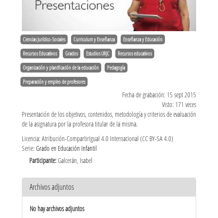
Ciencias Jurídico-Sociales
Curriculum y Enseñanza
Enseñanza y Educación
Recursos Educativos
Grados
Estudios URJC
Recursos educativos
Organización y planificación de la educación
Pedagogía
Preparación y empleo de profesores
Fecha de grabación: 15 sept 2015
Visto: 171 veces
Presentación de los objetivos, contenidos, metodología y criterios de evaluación
de la asignatura por la profesora titular de la misma.
Licencia: Atribución-CompartirIgual 4.0 Internacional (CC BY-SA 4.0)
Serie:
Grado en Educación Infantil
Participante:
Galcerán, Isabel
Archivos adjuntos
No hay archivos adjuntos