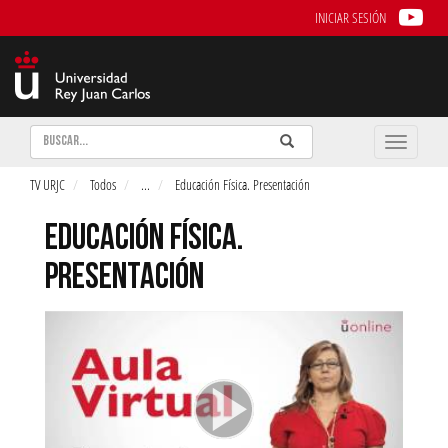
INICIAR SESIÓN
Buscar
Enviar
Buscar
Toggle
naviga
TV URJC
Todos
...
Educación Física. Presentación
EDUCACIÓN FÍSICA.
PRESENTACIÓN