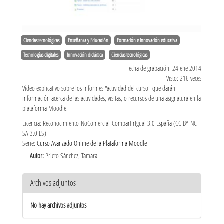
Ciencias tecnológicas
Enseñanza y Educación
Formación e Innovación educativa
Tecnologías digitales
Innovación didáctica
Ciencias tecnológicas
Fecha de grabación: 24 ene 2014
Visto: 216 veces
Vídeo explicativo sobre los informes "actividad del curso" que darán
información acerca de las actividades, visitas, o recursos de una asignatura en la
plataforma Moodle.
Licencia: Reconocimiento-NoComercial-CompartirIgual 3.0 España (CC BY-NC-
SA 3.0 ES)
Serie:
Curso Avanzado Online de la Plataforma Moodle
Autor:
Prieto Sánchez, Tamara
Archivos adjuntos
No hay archivos adjuntos