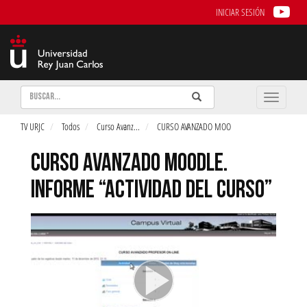
INICIAR SESIÓN
Buscar
Enviar
Buscar
Toggle
naviga
TV URJC
Todos
Curso Avanz
...
CURSO AVANZADO MOO
CURSO AVANZADO MOODLE.
INFORME “ACTIVIDAD DEL CURSO”