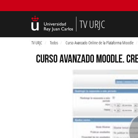
TV URJC
TV URJC
Todos
Curso Avanzado Online de la Plataforma Moodle
CURSO AVANZADO MOODLE. CR