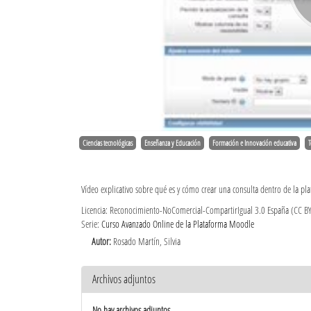
Ciencias tecnológicas
Enseñanza y Educación
Formación e Innovación educativa
T
Vídeo explicativo sobre qué es y cómo crear una consulta dentro de la p
Licencia: Reconocimiento-NoComercial-CompartirIgual 3.0 España (CC B
Serie:
Curso Avanzado Online de la Plataforma Moodle
Autor:
Rosado Martín, Silvia
Archivos adjuntos
No hay archivos adjuntos