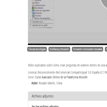
Ciencias tecnológicas
Enseñanza y Educación
Formación e Innovación educativa
T
Vídeo explicativo sobre cómo crear preguntas de exámen dentro de una a
Licencia: Reconocimiento-NoComercial-CompartirIgual 3.0 España (CC B
Serie:
Curso Avanzado Online de la Plataforma Moodle
Autor:
Rosado Martín, Silvia
Archivos adjuntos
No hay archivos adjuntos