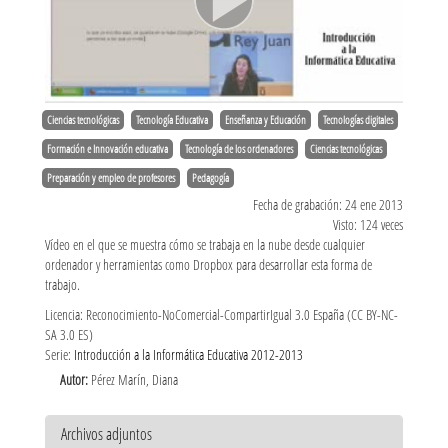
Ciencias tecnológicas
Tecnología Educativa
Enseñanza y Educación
Tecnologías digitales
Formación e Innovación educativa
Tecnología de los ordenadores
Ciencias tecnológicas
Preparación y empleo de profesores
Pedagogía
Fecha de grabación: 24 ene 2013
Visto: 124 veces
Vídeo en el que se muestra cómo se trabaja en la nube desde cualquier
ordenador y herramientas como Dropbox para desarrollar esta forma de
trabajo.
Licencia: Reconocimiento-NoComercial-CompartirIgual 3.0 España (CC BY-NC-
SA 3.0 ES)
Serie:
Introducción a la Informática Educativa 2012-2013
Autor:
Pérez Marín, Diana
Archivos adjuntos