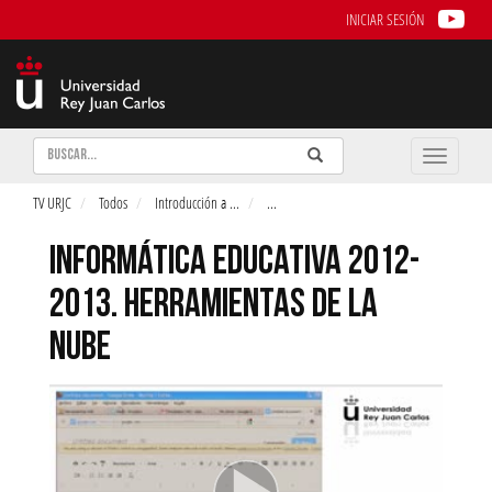
INICIAR SESIÓN
Buscar
Enviar
Buscar
Toggle
naviga
TV URJC
Todos
Introducción a
...
...
INFORMÁTICA EDUCATIVA 2012-
2013. HERRAMIENTAS DE LA
NUBE