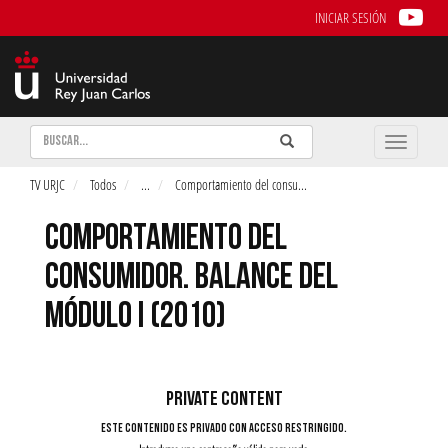
INICIAR SESIÓN
Buscar
Enviar
Buscar
Toggle
naviga
TV URJC
Todos
...
Comportamiento del consu
...
COMPORTAMIENTO DEL
CONSUMIDOR. BALANCE DEL
MÓDULO I (2010)