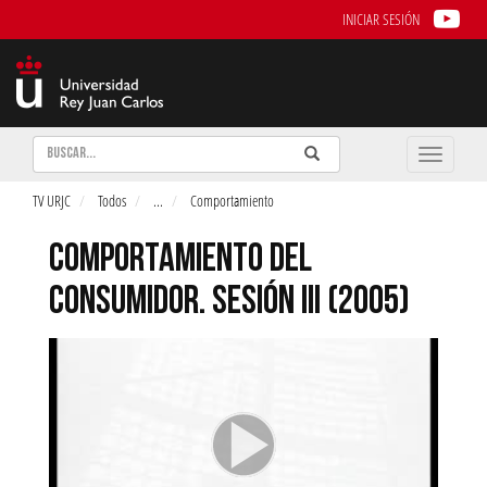
INICIAR SESIÓN
Buscar
Enviar
Buscar
Toggle
naviga
TV URJC
Todos
...
Comportamiento
COMPORTAMIENTO DEL
CONSUMIDOR. SESIÓN III (2005)