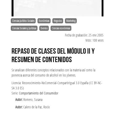
Ciencias Jurídico-Sociales
Económicas
Negocios
Marketing
Ciencias Sociales y Jurídicas
Eventos
Ciencias económicas
Fecha de grabación: 25 ene 2005
Visto: 108 veces
REPASO DE CLASES DEL MÓDULO II Y
RESUMEN DE CONTENIDOS
Se analizan diferentes conceptos relacionados con la materia así como la
ponencia acerca del consumo de alcohol en los jóvenes.
Licencia: Reconocimiento-NoComercial-CompartirIgual 3.0 España (CC BY-NC-
SA 3.0 ES)
Serie:
Comportamiento del Consumidor
Autor:
Romero, Susana
Autor:
Calero de la Paz, Rocío