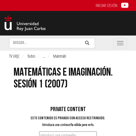
INICIAR SESIÓN
Buscar
Enviar
Buscar
Toggle
naviga
TV URJC
Todos
...
Matemáti
MATEMÁTICAS E IMAGINACIÓN.
SESIÓN 1 (2007)