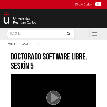
INICIAR SESIÓN
Buscar
Enviar
Buscar
Toggle
naviga
TV URJC
Todos
...
DOCTORADO SOFTWARE LIBRE.
SESIÓN 5