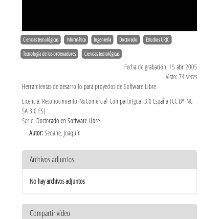
Ciencias tecnológicas
Informática
Ingeniería
Doctorado
Estudios URJC
Tecnología de los ordenadores
Ciencias tecnológicas
Fecha de grabación: 15 abr 2005
Visto: 74 veces
Herramientas de desarrollo para proyectos de Software Libre
Licencia: Reconocimiento-NoComercial-CompartirIgual 3.0 España (CC BY-NC-
SA 3.0 ES)
Serie:
Doctorado en Software Libre
Autor:
Seoane, Joaquín
Archivos adjuntos
No hay archivos adjuntos
Compartir vídeo