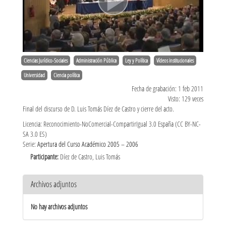
Ciencias Jurídico-Sociales
Administración Pública
Ley y Política
Vídeos institucionales
Universidad
Ciencia política
Fecha de grabación: 1 feb 2011
Visto: 129 veces
Final del discurso de D. Luis Tomás Díez de Castro y cierre del acto.
Licencia: Reconocimiento-NoComercial-CompartirIgual 3.0 España (CC BY-NC-
SA 3.0 ES)
Serie:
Apertura del Curso Académico 2005 – 2006
Participante:
Díez de Castro, Luis Tomás
Archivos adjuntos
No hay archivos adjuntos