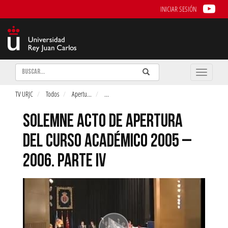
INICIAR SESIÓN
Buscar
Enviar
Buscar
Toggle
naviga
TV URJC
Todos
Apertu
...
...
SOLEMNE ACTO DE APERTURA
DEL CURSO ACADÉMICO 2005 –
2006. PARTE IV