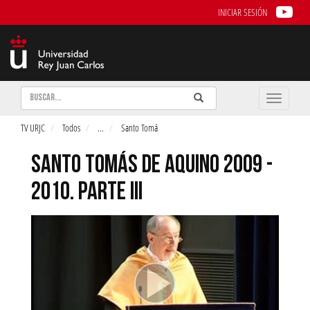
INICIAR SESIÓN
Buscar
Enviar
Buscar
Toggle
naviga
TV URJC
Todos
...
Santo Tomá
SANTO TOMÁS DE AQUINO 2009 -
2010. PARTE III