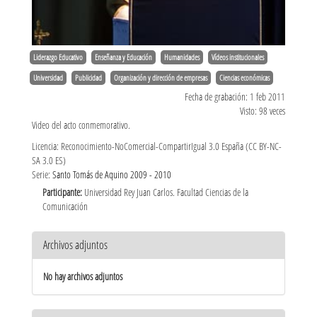
Liderazgo Educativo
Enseñanza y Educación
Humanidades
Vídeos institucionales
Universidad
Publicidad
Organización y dirección de empresas
Ciencias económicas
Fecha de grabación: 1 feb 2011
Visto: 98 veces
Video del acto conmemorativo.
Licencia: Reconocimiento-NoComercial-CompartirIgual 3.0 España (CC BY-NC-
SA 3.0 ES)
Serie:
Santo Tomás de Aquino 2009 - 2010
Participante:
Universidad Rey Juan Carlos. Facultad Ciencias de la
Comunicación
Archivos adjuntos
No hay archivos adjuntos