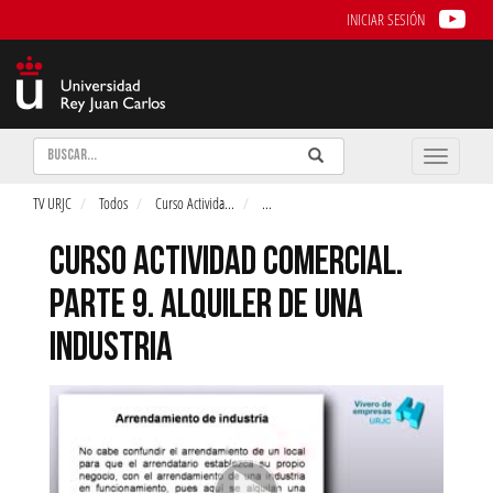
INICIAR SESIÓN
Buscar
Enviar
Buscar
Toggle
naviga
TV URJC
Todos
Curso Activida
...
...
CURSO ACTIVIDAD COMERCIAL.
PARTE 9. ALQUILER DE UNA
INDUSTRIA