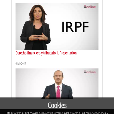
CURSO ACTIVIDAD COMERCIAL. Parte I. Objetivos del curso
1 feb 2011
Derecho financiero y tributario II. Presentación
6 feb 2017
CURSO ACTIVIDAD COMERCIAL. Parte II.1. ¿Qué tiene que ver la
Propiedad Horizontal con mi negocio?
1 feb 2011
Cookies
Este sitio web utiliza cookies propias y de terceros, para ofrecerle una mejor experiencia y