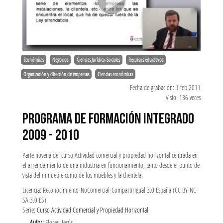
Económicas
Negocios
Ciencias Jurídico-Sociales
Recursos educativos
Organización y dirección de empresas
Ciencias económicas
Fecha de grabación: 1 feb 2011
Visto: 136 veces
PROGRAMA DE FORMACIÓN INTEGRADO
2009 - 2010
Parte novena del curso Actividad comercial y propiedad horizontal centrada en
el arrendamiento de una industria en funcionamiento, tanto desde el punto de
vista del inmueble como de los muebles y la clientela.
Licencia: Reconocimiento-NoComercial-CompartirIgual 3.0 España (CC BY-NC-
SA 3.0 ES)
Serie:
Curso Actividad Comercial y Propiedad Horizontal
Autor:
Flores, Jesús