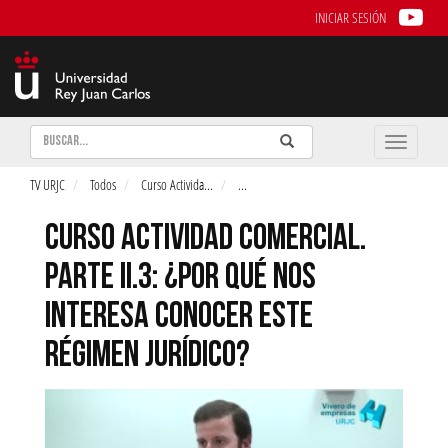
INICIAR SESIÓN
Buscar
Enviar
Buscar
Toggle
naviga
TV URJC
Todos
Curso Activida
...
...
CURSO ACTIVIDAD COMERCIAL.
PARTE II.3: ¿POR QUÉ NOS
INTERESA CONOCER ESTE
RÉGIMEN JURÍDICO?