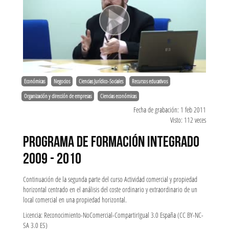
Económicas
Negocios
Ciencias Jurídico-Sociales
Recursos educativos
Organización y dirección de empresas
Ciencias económicas
Fecha de grabación: 1 feb 2011
Visto: 112 veces
PROGRAMA DE FORMACIÓN INTEGRADO
2009 - 2010
Continuación de la segunda parte del curso Actividad comercial y propiedad
horizontal centrado en el análisis del coste ordinario y extraordinario de un
local comercial en una propiedad horizontal.
Licencia: Reconocimiento-NoComercial-CompartirIgual 3.0 España (CC BY-NC-
SA 3.0 ES)