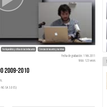
Teoría;análisis y crítica de las bellas artes
Ciencias de las artes y las letras
Fecha de grabación: 1 feb 2011
Visto: 123 veces
DO 2009-2010
es.
Y-NC-SA 3.0 ES)