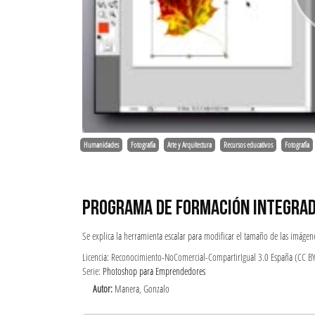
Humanidades
Fotografía
Arte y Arquitectura
Recursos educativos
Fotografía
PROGRAMA DE FORMACIÓN INTEGRA
Se explica la herramienta escalar para modificar el tamaño de las imágen
Licencia: Reconocimiento-NoComercial-CompartirIgual 3.0 España (CC B
Serie:
Photoshop para Emprendedores
Autor:
Manera, Gonzalo