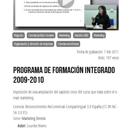
Negocios
Ciencias Jurídico-Sociales
Marketing
Estudios URJC
Marketing
Organización y dirección de empresas
Ciencias económicas
Fecha de grabación: 1 feb 2011
Visto: 107 veces
PROGRAMA DE FORMACIÓN INTEGRADO
2009-2010
Exposición de una ampliación del capítulo cinco del curso que trata sobre el e-
mail marketing.
Licencia: Reconocimiento-NoComercial-CompartirIgual 3.0 España (CC BY-NC-
SA 3.0 ES)
Serie:
Marketing Directo
Autor:
Lourdes Rivero