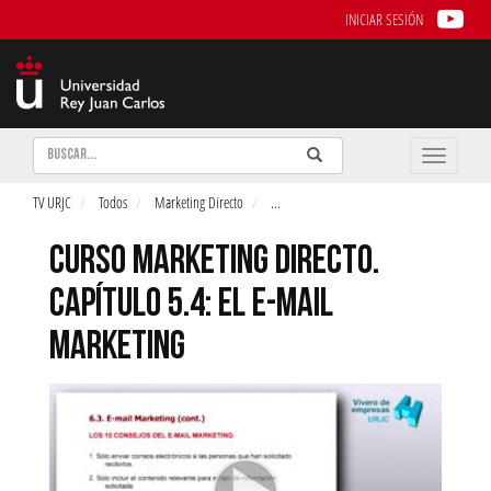
INICIAR SESIÓN
Buscar
Enviar
Buscar
Toggle
naviga
TV URJC
Todos
Marketing Directo
...
CURSO MARKETING DIRECTO.
CAPÍTULO 5.4: EL E-MAIL
MARKETING