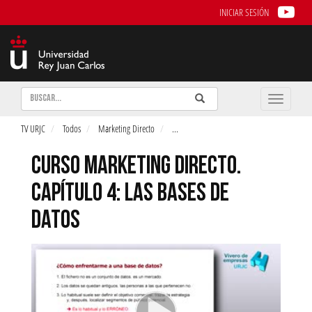
INICIAR SESIÓN
Buscar
Enviar
Buscar
Toggle
naviga
TV URJC
Todos
Marketing Directo
...
CURSO MARKETING DIRECTO.
CAPÍTULO 4: LAS BASES DE
DATOS