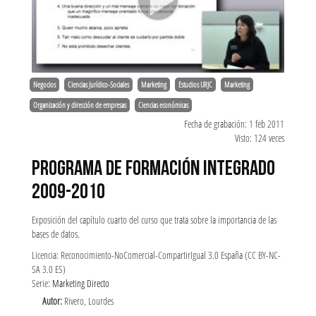
Negocios
Ciencias Jurídico-Sociales
Marketing
Estudios URJC
Marketing
Organización y dirección de empresas
Ciencias económicas
Fecha de grabación: 1 feb 2011
Visto: 124 veces
PROGRAMA DE FORMACIÓN INTEGRADO
2009-2010
Exposición del capítulo cuarto del curso que trata sobre la importancia de las
bases de datos.
Licencia: Reconocimiento-NoComercial-CompartirIgual 3.0 España (CC BY-NC-
SA 3.0 ES)
Serie:
Marketing Directo
Autor:
Rivero, Lourdes