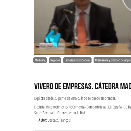
Marketing
Negocios
Ciencias Jurídico-Sociales
Organización y dirección de empre
VIVERO DE EMPRESAS. CÁTEDRA MA
Explican desde su punto de vista cuándo se puede emprender.
Licencia: Reconocimiento-NoComercial-CompartirIgual 3.0 España (CC B
Serie:
Seminario Emprender en la Red
Autor:
Derbaix, François