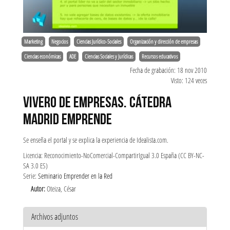
Marketing
Negocios
Ciencias Jurídico-Sociales
Organización y dirección de empresas
Ciencias económicas
ADE
Ciencias Sociales y Jurídicas
Recursos educativos
Fecha de grabación: 18 nov 2010
Visto: 124 veces
VIVERO DE EMPRESAS. CÁTEDRA
MADRID EMPRENDE
Se enseña el portal y se explica la experiencia de Idealista.com.
Licencia: Reconocimiento-NoComercial-CompartirIgual 3.0 España (CC BY-NC-
SA 3.0 ES)
Serie:
Seminario Emprender en la Red
Autor:
Oteiza, César
Archivos adjuntos