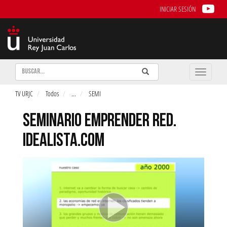
INICIAR SESIÓN
Buscar
Enviar
Buscar
Toggle
naviga
TV URJC
Todos
...
SEMI
SEMINARIO EMPRENDER RED.
IDEALISTA.COM