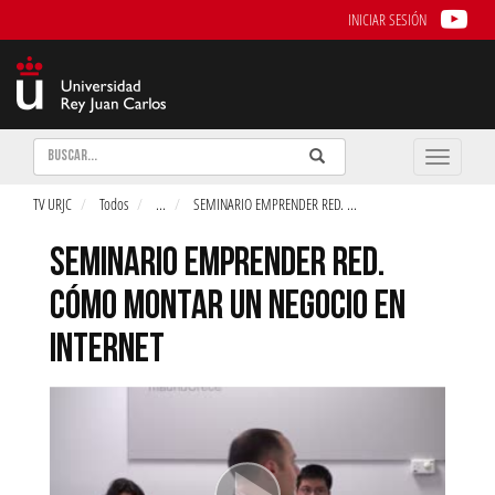
INICIAR SESIÓN
Buscar
Enviar
Buscar
Toggle
naviga
TV URJC
Todos
...
SEMINARIO EMPRENDER RED.
...
SEMINARIO EMPRENDER RED.
CÓMO MONTAR UN NEGOCIO EN
INTERNET