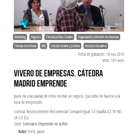
Marketing
Negocios
Ciencias Jurídico-Sociales
Organización y dirección de empresas
Ciencias económicas
ADE
Ciencias Sociales y Jurídicas
Recursos educativos
Fecha de grabación: 18 nov 2010
Visto: 103 veces
VIVERO DE EMPRESAS. CÁTEDRA
MADRID EMPRENDE
Jaune da unas pautas de cómo montar un negocio. Qué debe de hacerse a la
hora de emrprender.
Licencia: Reconocimiento-NoComercial-CompartirIgual 3.0 España (CC BY-NC-
SA 3.0 ES)
Serie:
Seminario Emprender en la Red
Autor:
Ferré, Jaune