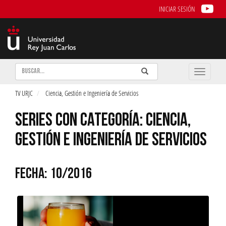
INICIAR SESIÓN
Buscar
Enviar
Buscar
Toggle
naviga
TV URJC
Ciencia, Gestión e Ingeniería de Servicios
SERIES CON CATEGORÍA: CIENCIA,
GESTIÓN E INGENIERÍA DE SERVICIOS
FECHA: 10/2016