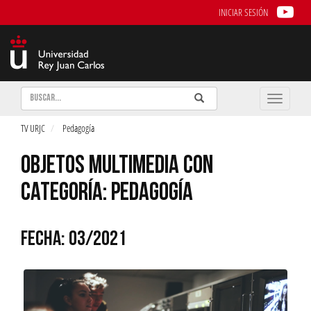
INICIAR SESIÓN
Buscar
Enviar
Buscar
Toggle
naviga
TV URJC
Pedagogía
OBJETOS MULTIMEDIA CON
CATEGORÍA: PEDAGOGÍA
FECHA: 03/2021