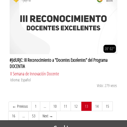
20' 02''
#jidURJC: III Reconocimiento a "Docentes Excelentes" del Programa
DOCENTIA
II Semana de Innovación Docente
Idioma: Español
Visto: 279 veces
(current)
← Previous
1
…
10
11
12
13
14
15
16
…
53
Next →