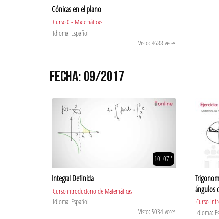
Cónicas en el plano
Curso 0 - Matemáticas
Idioma: Español
Visto: 4688 veces
FECHA: 09/2017
10' 07''
Integral Definida
Trigonome
ángulos c
Curso introductorio de Matemáticas
Idioma: Español
Curso int
Visto: 5034 veces
Idioma: E