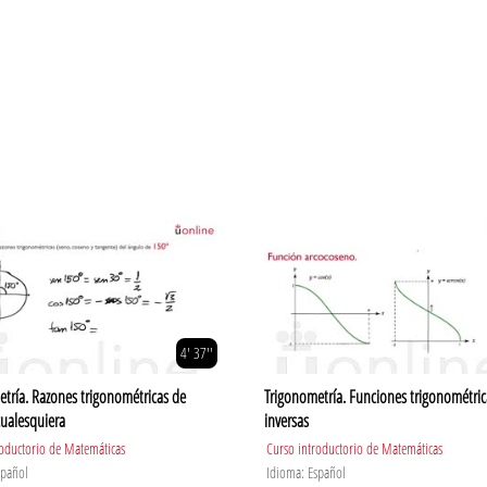
4' 37''
tría. Razones trigonométricas de
Trigonometría. Funciones trigonométric
ualesquiera
inversas
roductorio de Matemáticas
Curso introductorio de Matemáticas
spañol
Idioma: Español