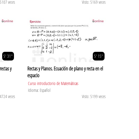
 5107 veces
Visto: 5169 veces
5' 31''
5' 15''
rectas y
Rectas y Planos. Ecuación de plano y recta en el
espacio
Curso introductorio de Matemáticas
Idioma: Español
 4724 veces
Visto: 5199 veces