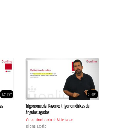
12' 19''
5' 49''
as
Trigonometría. Razones trigonométricas de
ángulos agudos
Curso introductorio de Matemáticas
Idioma: Español