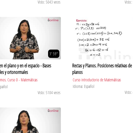
Visto: 5043 veces
Visto:
3' 59''
en el plano y en el espacio - Bases
Rectas y Planos. Posiciones relativas de 
es y ortonormales
planos
lmos. Curso 0 - Matemáticas
Curso introductorio de Matemáticas
Idioma: Español
spañol
Visto:
Visto: 5104 veces