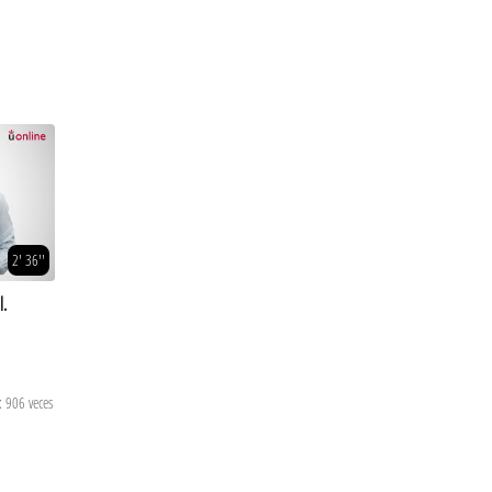
2' 36''
l.
: 906 veces