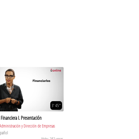
3' 45''
 Financiera I. Presentación
Administración y Dirección de Empresas
spañol
Visto: 282 veces