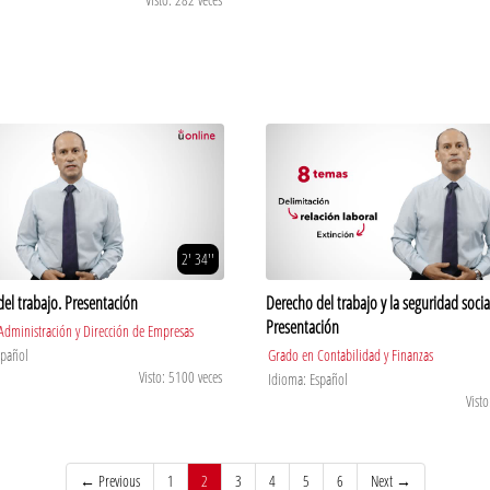
2' 34''
el trabajo. Presentación
Derecho del trabajo y la seguridad socia
Presentación
Administración y Dirección de Empresas
spañol
Grado en Contabilidad y Finanzas
Visto: 5100 veces
Idioma: Español
Visto
(current)
← Previous
1
2
3
4
5
6
Next →