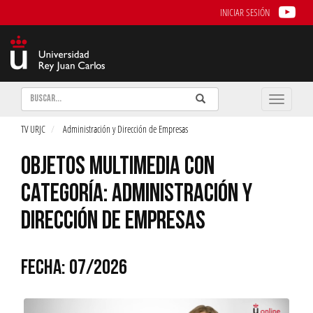
INICIAR SESIÓN
Buscar
Enviar
Buscar
Toggle
naviga
TV URJC
Administración y Dirección de Empresas
OBJETOS MULTIMEDIA CON
CATEGORÍA: ADMINISTRACIÓN Y
DIRECCIÓN DE EMPRESAS
FECHA: 07/2026