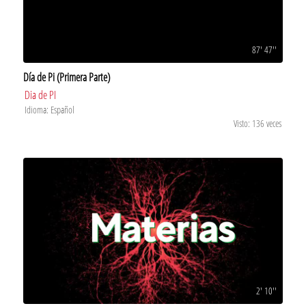
87' 47''
Día de Pi (Primera Parte)
Dia de PI
Idioma: Español
Visto: 136 veces
2' 10''