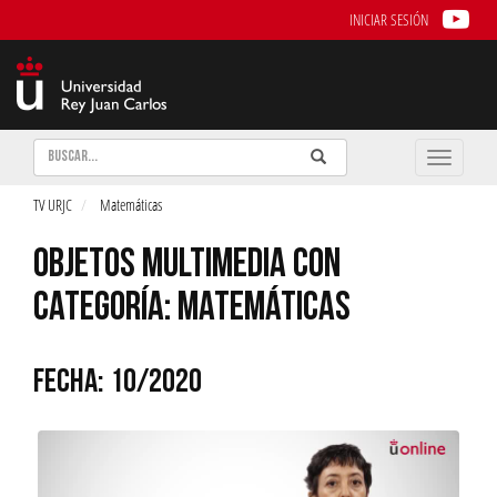
INICIAR SESIÓN
Buscar
Enviar
Buscar
Toggle
naviga
TV URJC
Matemáticas
OBJETOS MULTIMEDIA CON
CATEGORÍA: MATEMÁTICAS
FECHA: 10/2020