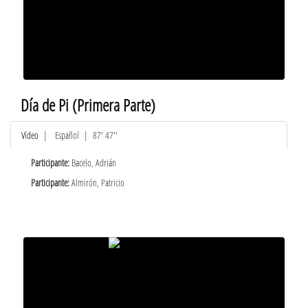
Día de Pi (Primera Parte)
Vídeo
|
Español
| 87' 47''
Participante:
Bacelo, Adrián
Participante:
Almirón, Patricio