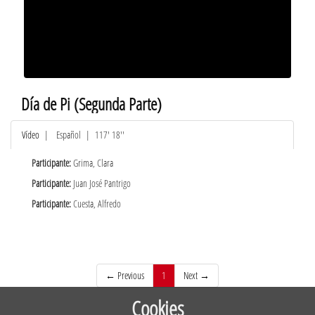
Día de Pi (Segunda Parte)
Vídeo
|
Español
| 117' 18''
Participante:
Grima, Clara
Participante:
Juan José Pantrigo
Participante:
Cuesta, Alfredo
(current)
← Previous
1
Next →
Cookies