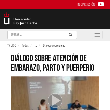
INICIAR SESIÓN
Buscar
Enviar
Buscar
Toggle
naviga
TV URJC
Todos
...
Diálogo sobre atenc
DIÁLOGO SOBRE ATENCIÓN DE
EMBARAZO, PARTO Y PUERPERIO