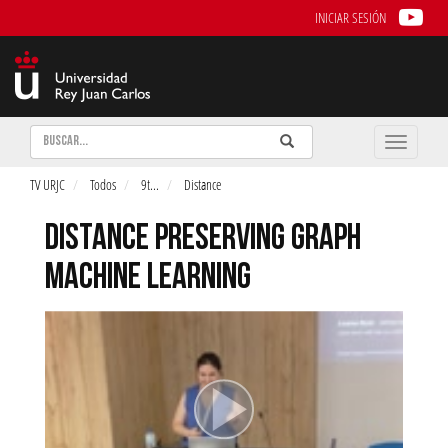
INICIAR SESIÓN
Buscar
Enviar
Buscar
Toggle
naviga
TV URJC
Todos
9t
...
Distance
DISTANCE PRESERVING GRAPH
MACHINE LEARNING