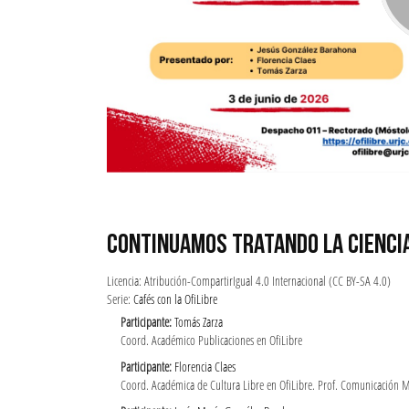
CONTINUAMOS TRATANDO LA CIENCIA
Licencia: Atribución-CompartirIgual 4.0 Internacional (CC BY-SA 4.0)
Serie:
Cafés con la OfiLibre
Participante:
Tomás Zarza
Coord. Académico Publicaciones en OfiLibre
Participante:
Florencia Claes
Coord. Académica de Cultura Libre en OfiLibre. Prof. Comunicación 