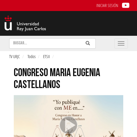
INICIAR SESIÓN
Buscar
Enviar
Buscar
Toggle
naviga
TV URJC
Todos
ETSII
CONGRESO MARIA EUGENIA
CASTELLANOS