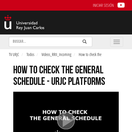
INICIAR SESIÓN
Buscar
Enviar
Buscar
Toggle
naviga
TV URJC
Todos
Videos_RRII_Incoming
How to check the
HOW TO CHECK THE GENERAL
SCHEDULE - URJC PLATFORMS