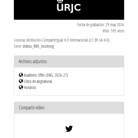
Fecha de grabación: 29 may 2026
Visto: 595 veces
Licencia: Atribución-CompartirIgual 4.0 Internacional (CC BY-SA 4.0)
Serie:
Videos_RRII_Incoming
Archivos adjuntos
Academic Offer (ENG, 2026-27)
Libro de asignaturas
Horarios
Compartir vídeo