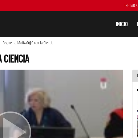
INICIAR 
Inicio
Segmento MotivaD@S con la Ciencia
 CIENCIA