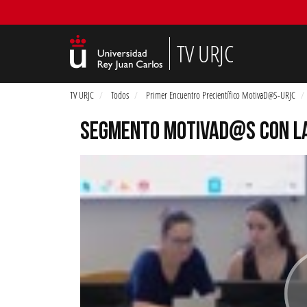
TV URJC
TV URJC
Todos
Primer Encuentro Precientífico MotivaD@S-URJC
SEGMENTO MOTIVAD@S CON LA