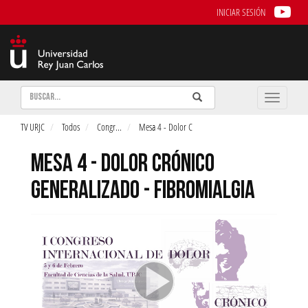
INICIAR SESIÓN
Buscar
Enviar
Buscar
Toggle
naviga
TV URJC
Todos
Congr
...
Mesa 4 - Dolor C
MESA 4 - DOLOR CRÓNICO
GENERALIZADO - FIBROMIALGIA