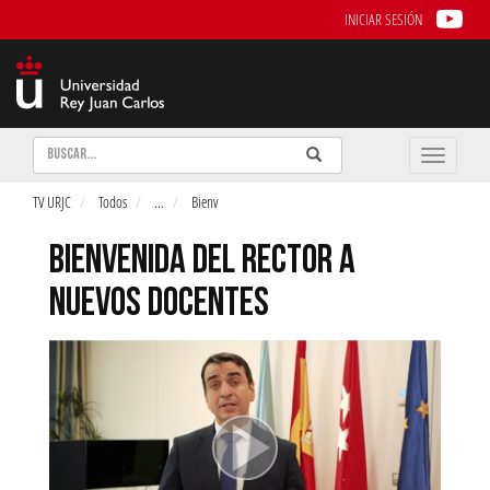
INICIAR SESIÓN
Buscar
Enviar
Buscar
Toggle
naviga
TV URJC
Todos
...
Bienv
BIENVENIDA DEL RECTOR A
NUEVOS DOCENTES