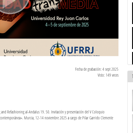
Fecha de grabación: 4 sept 2025
Visto: 149 veces
and Refashioning al-Andalus 19. 50. Invitación y presentación del V Coloquio
a contemporánea». Murcia, 12-14 noviembre 2025 a cargo de Pilar Garrido Clemente