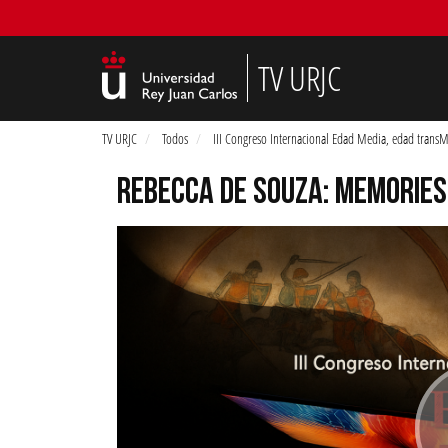
TV URJC
TV URJC
Todos
III Congreso Internacional Edad Media, edad trans
REBECCA DE SOUZA: MEMORIES