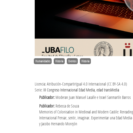
Humanidades
Historia
Eventos
Historia
Licencia: Atribución-CompartirIgual 4.0 Internacional (CC BY-SA 4.0)
Serie:
III Congreso Internacional Edad Media, edad transMedia
Publicador:
Moderan Juan Manuel Lacalle e Israel Sanmartín Barros
Publicador:
Rebecca de Souza
Memories of Colonisation in Medieval and Modern Castile: Rereading 
Internacional Pensar, sentir, imaginar. Experimentar una Edad Medi
y Jacobo Hernando Morejón