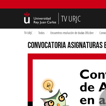
TV URJC
TV URJC
Todos
Encuentros resolución de dudas OfiLibre
Convo
CONVOCATORIA ASIGNATURAS 