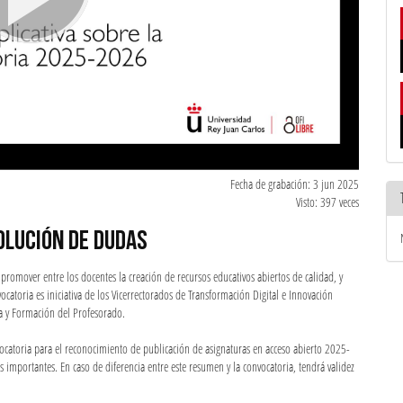
Fecha de grabación: 3 jun 2025
Visto: 397 veces
OLUCIÓN DE DUDAS
a promover entre los docentes la creación de recursos educativos abiertos de calidad, y
catoria es iniciativa de los Vicerrectorados de Transformación Digital e Innovación
 y Formación del Profesorado.
ocatoria para el reconocimiento de publicación de asignaturas en acceso abierto 2025-
 importantes. En caso de diferencia entre este resumen y la convocatoria, tendrá validez