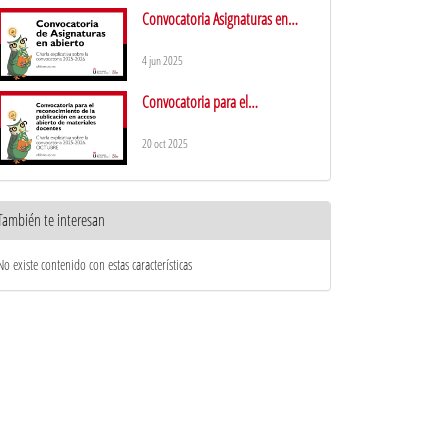
Convocatoria Asignaturas en
abierto 2025-2026
4 jun 2025
Convocatoria para el
reconocimiento de la publicación
en acceso abierto de materiales
20 oct 2025
docentes
También te interesan
No existe contenido con estas características