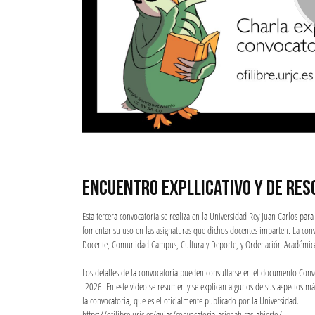
ENCUENTRO EXPLLICATIVO Y DE RES
Esta tercera convocatoria se realiza en la Universidad Rey Juan Carlos par
fomentar su uso en las asignaturas que dichos docentes imparten. La convo
Docente, Comunidad Campus, Cultura y Deporte, y Ordenación Académica
Los detalles de la convocatoria pueden consultarse en el documento Conv
-2026. En este vídeo se resumen y se explican algunos de sus aspectos más
la convocatoria, que es el oficialmente publicado por la Universidad.
https://ofilibre.urjc.es/guias/convocatoria-asignaturas-abierto/