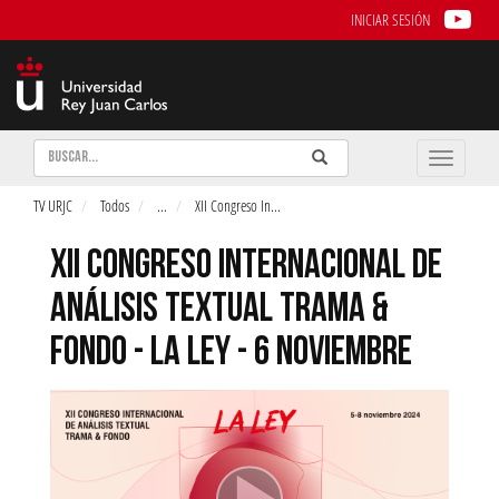
INICIAR SESIÓN
Buscar
Enviar
Buscar
Toggle
naviga
TV URJC
Todos
...
XII Congreso In
...
XII CONGRESO INTERNACIONAL DE
ANÁLISIS TEXTUAL TRAMA &
FONDO - LA LEY - 6 NOVIEMBRE