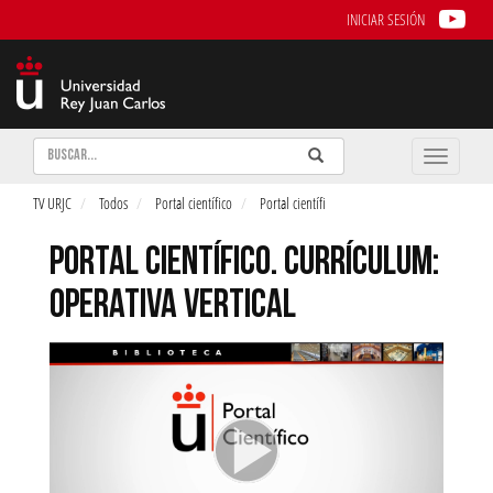
INICIAR SESIÓN
Buscar
Enviar
Buscar
Toggle
naviga
TV URJC
Todos
Portal científico
Portal científi
PORTAL CIENTÍFICO. CURRÍCULUM:
OPERATIVA VERTICAL