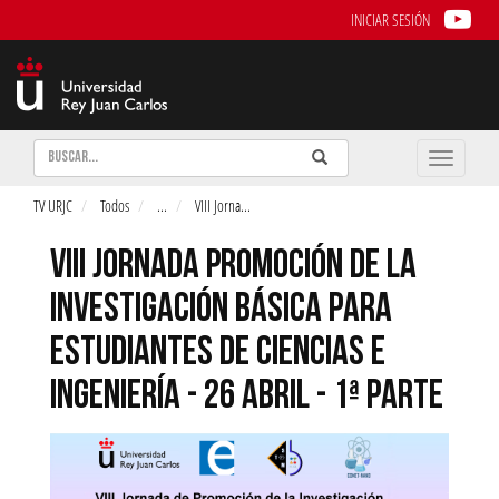
INICIAR SESIÓN
Buscar
Enviar
Buscar
Toggle
naviga
TV URJC
Todos
...
VIII Jorna
...
VIII JORNADA PROMOCIÓN DE LA
INVESTIGACIÓN BÁSICA PARA
ESTUDIANTES DE CIENCIAS E
INGENIERÍA - 26 ABRIL - 1ª PARTE