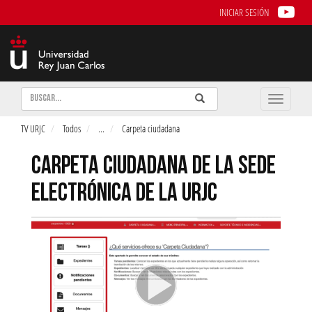
INICIAR SESIÓN
Buscar
Enviar
Buscar
Toggle
naviga
TV URJC
Todos
...
Carpeta ciudadana
CARPETA CIUDADANA DE LA SEDE
ELECTRÓNICA DE LA URJC