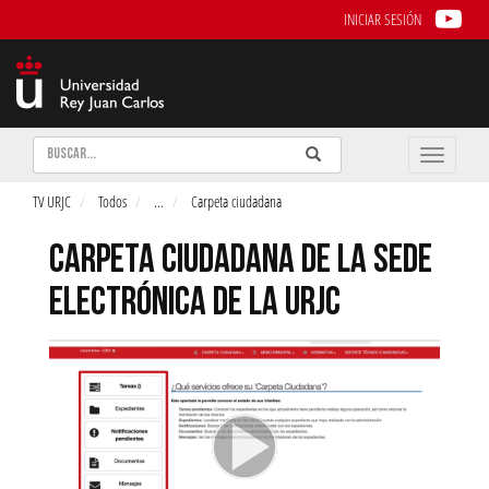
INICIAR SESIÓN
Buscar
Enviar
Buscar
Toggle
naviga
TV URJC
Todos
...
Carpeta ciudadana
CARPETA CIUDADANA DE LA SEDE
ELECTRÓNICA DE LA URJC