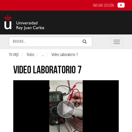
INICIAR SESIÓN
Buscar
Enviar
Buscar
Toggle
naviga
TV URJC
Todos
...
Video Laboratorio 7
VIDEO LABORATORIO 7