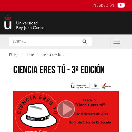
INICIAR SESIÓN
Buscar
Enviar
Buscar
Toggle
naviga
TV URJC
Todos
Ciencia eres tú
CIENCIA ERES TÚ - 3ª EDICIÓN