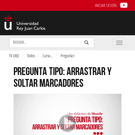
INICIAR SESIÓN
Buscar
Enviar
Buscar
Toggle
naviga
TV URJC
Todos
Curso
...
Pregunta t
PREGUNTA TIPO: ARRASTRAR Y
SOLTAR MARCADORES