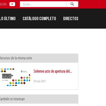
Buscar
Enviar
Buscar
SESIÓN
Lo último
Catálogo completo
Directos
Recursos de la misma serie
Solemne acto de apertura del
curso académico 2023-2024
29 sept 2023
También te interesan